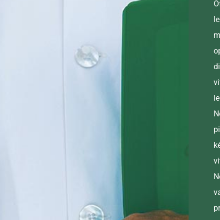
O
l
m
o
d
v
l
N
p
k
v
N
v
p